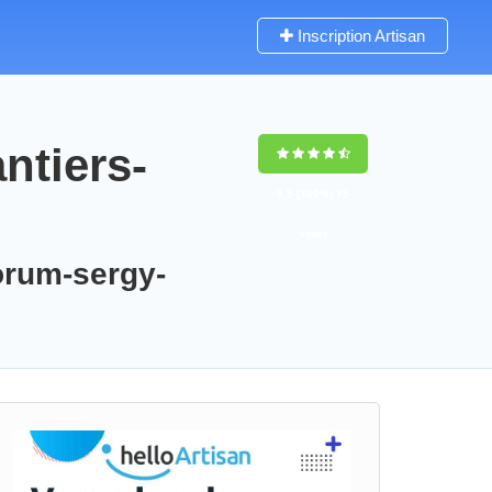
Inscription Artisan
ntiers-
9,5
(100%)
75
votes
forum-sergy-