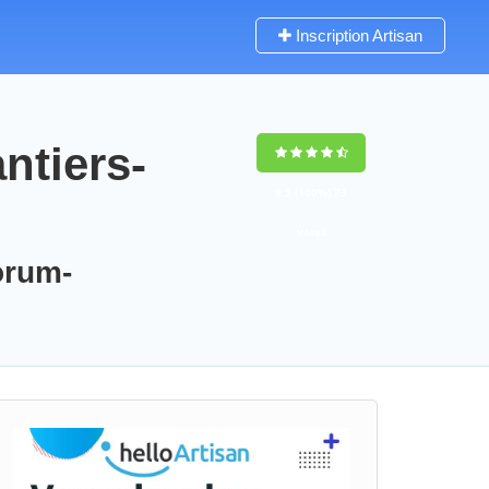
Inscription Artisan
ntiers-
9,5
(100%)
73
votes
orum-