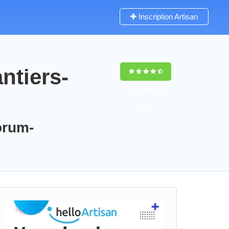
Inscription Artisan
ntiers-
9,5
(100%)
76
votes
orum-