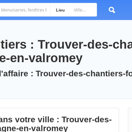
Lieu
iers : Trouver-des-cha
e-en-valromey
'affaire : Trouver-des-chantiers-f
ns votre ville : Trouver-des-
agne-en-valromey