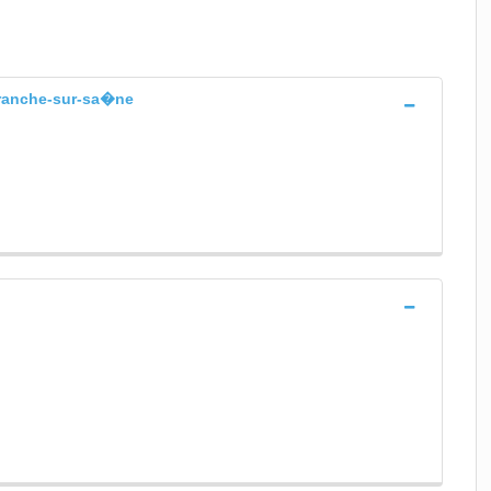
efranche-sur-sa�ne