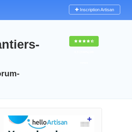
Inscription Artisan
ntiers-
9,5
(100%)
88
votes
orum-