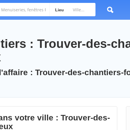
Lieu
iers : Trouver-des-cha
x
'affaire : Trouver-des-chantiers-f
ns votre ville : Trouver-des-
ieux