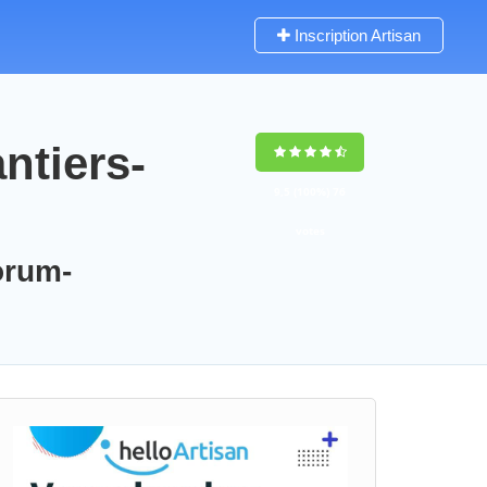
Inscription Artisan
ntiers-
9,5
(100%)
76
votes
orum-