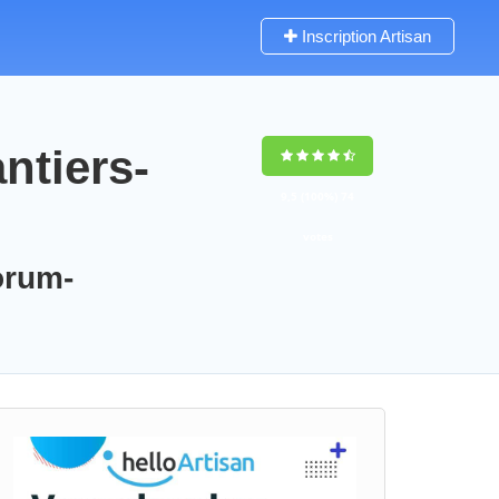
Inscription Artisan
ntiers-
9,5
(100%)
74
votes
orum-