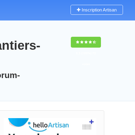
Inscription Artisan
ntiers-
9,5
(100%)
73
votes
orum-