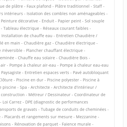
 de plâtre - Faux plafond - Plâtre traditionnel - Staff -
rs intérieurs - Isolation des combles non aménageables -
Peinture décorative - Enduit - Papier peint - Sol souple
ge - Tableau électrique - Réseaux courant faibles -
 - Installation de chauffe eau - Entretien Chaudière /
é en main - Chaudière gaz - Chaudière électrique -
/réversible - Plancher chauffant électrique -
heminée - Chauffe eau solaire - Chaudière Bois -
-air - Pompe à chaleur air-eau - Pompe à chaleur eau-eau
 Paysagiste - Entretien espaces verts - Pavé autobloquant
Clôture - Piscine en dur - Piscine polyester - Piscine à
 piscine - Spa - Architecte - Architecte d'intérieur /
 construction - Métreur / Dessinateur - Coordinateur de
 - Loi Carrez - DPE (diagnostic de performances
transports de gravats - Tubage de conduits de cheminées -
e - Placards et rangements sur mesure - Mezzanine -
Cloisons - Rénovation de parquet - Faïence murale -