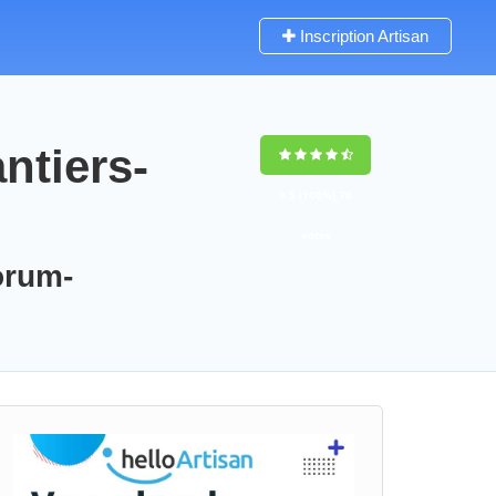
Inscription Artisan
ntiers-
9,5
(100%)
76
votes
orum-