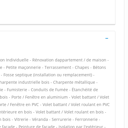
on Individuelle - Rénovation dappartement / de maison -
 - Petite maçonnerie - Terrassement - Chapes - Bétons
s - Fosse septique (installation ou remplacement) -
harpente industrielle bois - Charpente métallique -
ie - Fumisterie - Conduits de Fumée - Étanchéité de
 bois - Porte / Fenêtre en aluminium - Volet battant / Volet
te / Fenêtre en PVC - Volet battant / Volet roulant en PVC
intérieure en bois - Volet battant / Volet roulant en bois -
 bois - Vitrerie - Véranda - Serrurerie - Ferronnerie -
façade - Peinture de façade - Isolation par l'extérieur -