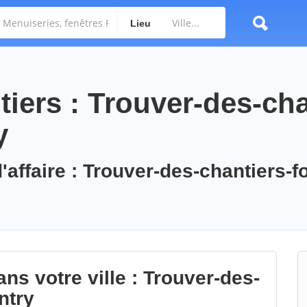
Lieu
iers : Trouver-des-cha
y
'affaire : Trouver-des-chantiers-f
ns votre ville : Trouver-des-
ntry