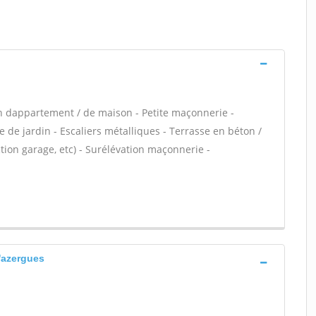
n dappartement / de maison - Petite maçonnerie -
 de jardin - Escaliers métalliques - Terrasse en béton /
ion garage, etc) - Surélévation maçonnerie -
d'azergues