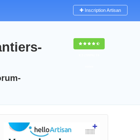
Inscription Artisan
ntiers-
9,5
(100%)
74
votes
orum-