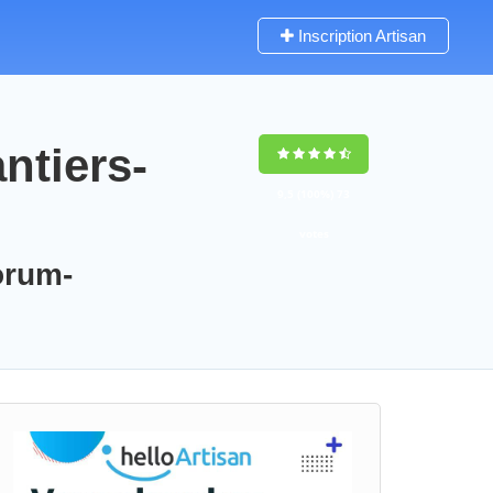
Inscription Artisan
ntiers-
9,5
(100%)
73
votes
orum-