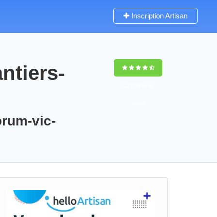
Inscription Artisan
ntiers-
9,5
(100%)
80
votes
orum-vic-