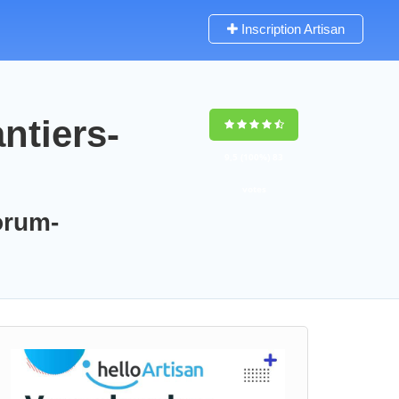
Inscription Artisan
ntiers-
9,5
(100%)
83
votes
orum-