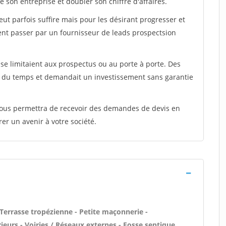
 son entreprise et doubler son chiffre d'affaires.
peut parfois suffire mais pour les désirant progresser et
ent passer par un fournisseur de leads prospectsion
e limitaient aux prospectus ou au porte à porte. Des
t du temps et demandait un investissement sans garantie
 vous permettra de recevoir des demandes de devis en
rer un avenir à votre société.
 Terrasse tropézienne - Petite maçonnerie -
ieurs - Voiries / Réseaux externes - Fosse septique