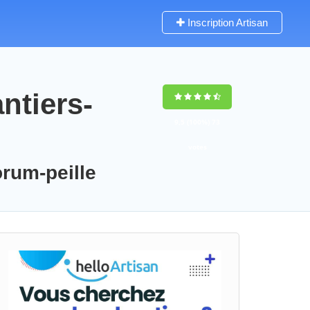
Inscription Artisan
ntiers-
9,5
(100%)
73
votes
orum-peille