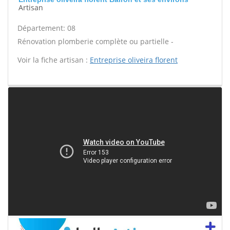
Artisan
Département: 08
Rénovation plomberie complète ou partielle -
Voir la fiche artisan :
Entreprise oliveira florent