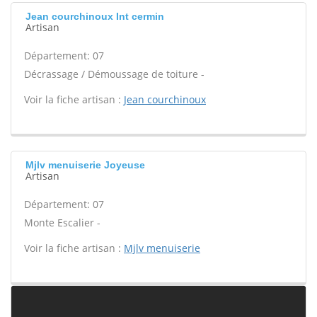
Jean courchinoux Int cermin
Artisan
Département: 07
Décrassage / Démoussage de toiture -
Voir la fiche artisan :
Jean courchinoux
Mjlv menuiserie Joyeuse
Artisan
Département: 07
Monte Escalier -
Voir la fiche artisan :
Mjlv menuiserie