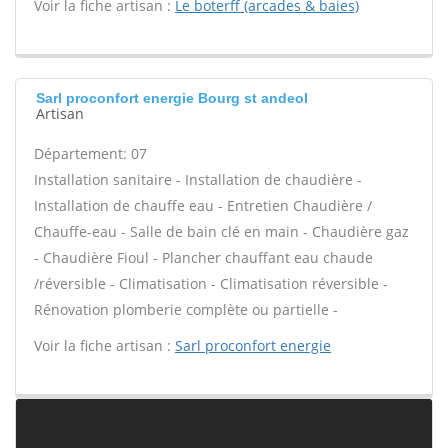
Voir la fiche artisan :
Le boterff (arcades & baies)
Sarl proconfort energie Bourg st andeol
Artisan
Département: 07
Installation sanitaire - Installation de chaudière -
Installation de chauffe eau - Entretien Chaudière /
Chauffe-eau - Salle de bain clé en main - Chaudière gaz
- Chaudière Fioul - Plancher chauffant eau chaude
/réversible - Climatisation - Climatisation réversible -
Rénovation plomberie complète ou partielle -
Voir la fiche artisan :
Sarl proconfort energie