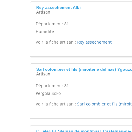
Rey assechement Albi
Artisan
Département: 81
Humidité -
Voir la fiche artisan :
Rey assechement
Sarl colombier et fils (miroiterie delmas) Ygo
Artisan
Département: 81
Pergola Soko -
Voir la fiche artisan :
Sarl colombier et fils (miroi
C.l elec 81 Stelnau de montmiral, Castelnau-de