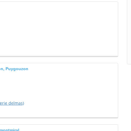
uzon, Puygouzon
terie delmas)
-montmiral