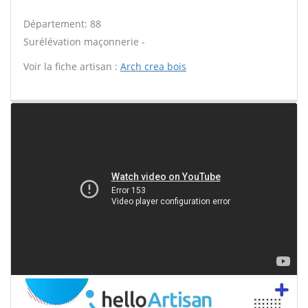
Département: 88
Surélévation maçonnerie -
Voir la fiche artisan :
Arch crea bois