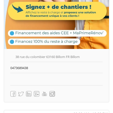
38 rue du colombier 63160 Billom FR Billom
0473689438