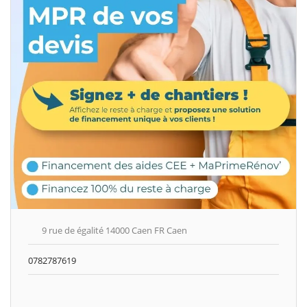
9 rue de égalité 14000 Caen FR Caen
0782787619