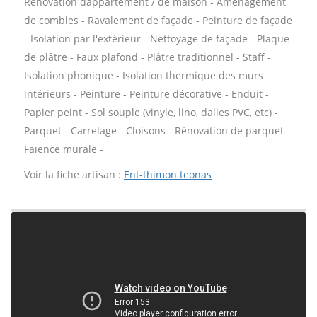
Rénovation dappartement / de maison - Aménagement
de combles - Ravalement de façade - Peinture de façade
- Isolation par l'extérieur - Nettoyage de façade - Plaque
de plâtre - Faux plafond - Plâtre traditionnel - Staff -
Isolation phonique - Isolation thermique des murs
intérieurs - Peinture - Peinture décorative - Enduit -
Papier peint - Sol souple (vinyle, lino, dalles PVC, etc) -
Parquet - Carrelage - Cloisons - Rénovation de parquet -
Faïence murale -
Voir la fiche artisan :
Ent-thimon teonas