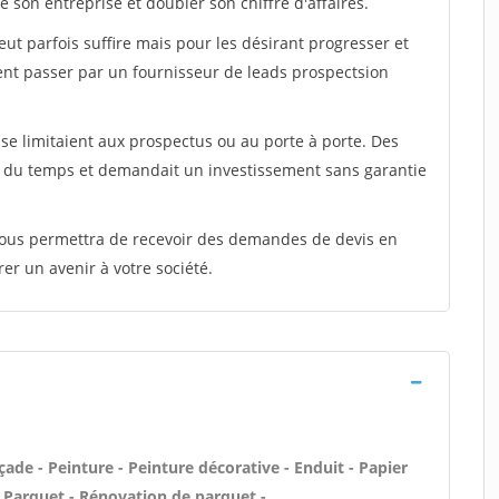
 son entreprise et doubler son chiffre d'affaires.
peut parfois suffire mais pour les désirant progresser et
ent passer par un fournisseur de leads prospectsion
e limitaient aux prospectus ou au porte à porte. Des
t du temps et demandait un investissement sans garantie
 vous permettra de recevoir des demandes de devis en
rer un avenir à votre société.
ade - Peinture - Peinture décorative - Enduit - Papier
) - Parquet - Rénovation de parquet -