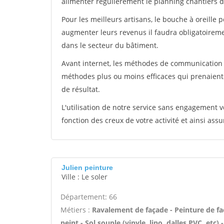
alimenter régulièrement le planning chantiers de
Pour les meilleurs artisans, le bouche à oreille 
augmenter leurs revenus il faudra obligatoirem
dans le secteur du bâtiment.
Avant internet, les méthodes de communication s
méthodes plus ou moins efficaces qui prenaien
de résultat.
L'utilisation de notre service sans engagement
fonction des creux de votre activité et ainsi assu
Julien peinture
Ville : Le soler
Département: 66
Métiers :
Ravalement de façade - Peinture de faç
peint - Sol souple (vinyle, lino, dalles PVC, etc